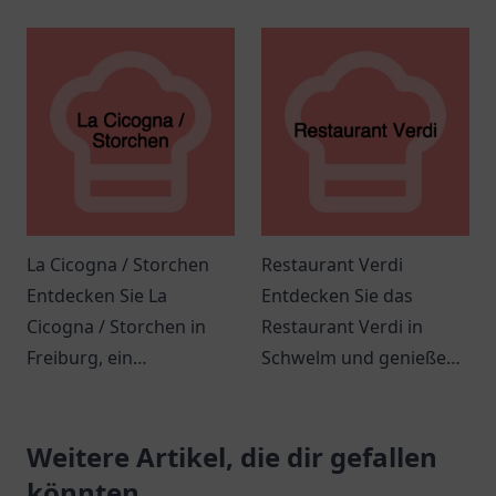
für Meeresfrüchte und
mediterrane und
mediterrane Küche in
orientalische Küche in
angenehmer
gemütlicher
Atmosphäre.
Atmosphäre.
La Cicogna / Storchen
Restaurant Verdi
Entdecken Sie La
Entdecken Sie das
Cicogna / Storchen in
Restaurant Verdi in
Freiburg, ein
Schwelm und genießen
einladendes Restaurant
Sie kulinarische
mit italienischer Küche
Köstlichkeiten der
und herzlichem Service.
Weitere Artikel, die dir gefallen
italienischen Küche in
einer einladenden
könnten