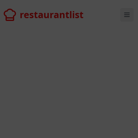
restaurantlist
restaurantlist
Ope