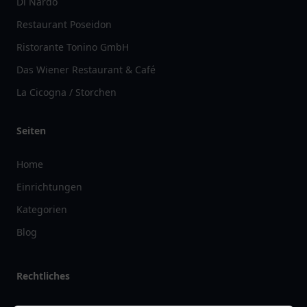
Di Nardo
Restaurant Poseidon
Ristorante Tonino GmbH
Das Wiener Restaurant & Café
La Cicogna / Storchen
Seiten
Home
Einrichtungen
Kategorien
Blog
Rechtliches