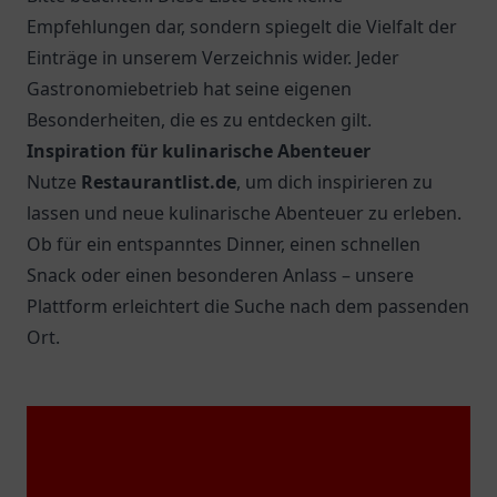
Empfehlungen dar, sondern spiegelt die Vielfalt der
Einträge in unserem Verzeichnis wider. Jeder
Gastronomiebetrieb hat seine eigenen
Besonderheiten, die es zu entdecken gilt.
Inspiration für kulinarische Abenteuer
Nutze
Restaurantlist.de
, um dich inspirieren zu
lassen und neue kulinarische Abenteuer zu erleben.
Ob für ein entspanntes Dinner, einen schnellen
Snack oder einen besonderen Anlass – unsere
Plattform erleichtert die Suche nach dem passenden
Ort.
Top 5 Restaurants in
Leipzig
1.
Reinhardts im Gasthaus Alte Nikolaischule
Erleben Sie die charmante Atmosphäre von