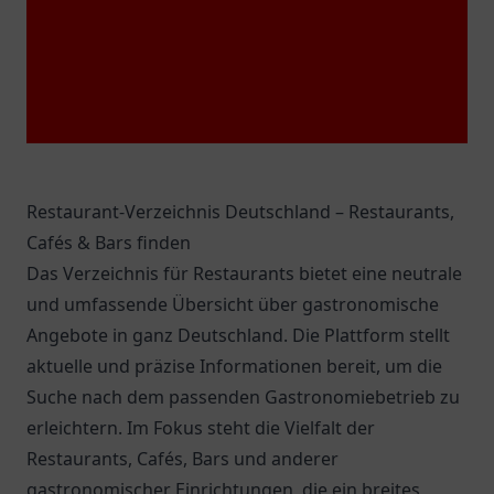
1.
Entdecken Sie das Restaurant Alto im Adina
Apartment Hotel Frankfurt Neue Oper. Ein Ort für
kulinarische Erlebnisse und entspannte Abende.
2.
Alten Limpurg
Entdecken Sie Alten Limpurg in Frankfurt am Main
– ein Ort voller Geschichte, Kultur und köstlicher
Genüsse.
3.
Immer Satt
Besuchen Sie Immer Satt in Frankfurt am Main –
ein Ort, der köstliche Speisen und eine herzliche
Atmosphäre bietet.
4.
Bar Shuka (Restaurant)
Erleben Sie die mediterrane und israelische Küche
in Bar Shuka, einem einladenden Restaurant in
Frankfurt am Main.
5.
Buena Vista
Buena Vista in Frankfurt am Main bietet
einladende Atmosphäre und köstliche Speisen für
entspannte Momente.