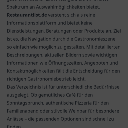
Top 5 Restaurants in
Stuttgart
1.
Wirtshaus Lautenschlager
Entdecken Sie das Wirtshaus Lautenschlager in
Stuttgart: Tradition trifft auf moderne Küche in
einer gemütlichen Atmosphäre.
2.
ALATURKA - Das Stuttgarter Original
Entdecken Sie das ALATURKA in Stuttgart - eine
Oase der türkischen Küche mit authentischen
Gerichten und freundlichem Service.
3.
Safran Restaurant Stuttgart
Entdecken Sie die charmante Atmosphäre des
Safran Restaurants in Stuttgart und genießen Sie
eine Vielzahl traditioneller und moderner Gerichte.
4.
Mauritius Restaurant Stuttgart-Süd
Entdecken Sie das Mauritius Restaurant in
Stuttgart-Süd: Kulinarische Vielfalt und exotische
Gerichte in gemütlicher Atmosphäre.
Rosana Restaurant & Café