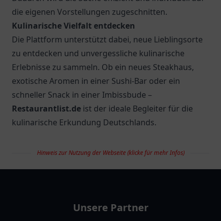
Restaurantlist.de
versteht sich als reine
Informationsplattform und bietet keine
Dienstleistungen, Beratungen oder Produkte an. Ziel
ist es, die Navigation durch die Gastronomieszene
so einfach wie möglich zu gestalten. Mit detaillierten
Beschreibungen, aktuellen Bildern sowie wichtigen
Informationen wie Öffnungszeiten, Angeboten und
Kontaktmöglichkeiten fällt die Entscheidung für den
richtigen Gastronomiebetrieb leicht.
Das Verzeichnis ist für unterschiedliche Bedürfnisse
ausgelegt. Ob gemütliches Café für den
Sonntagsbrunch, authentische Pizzeria für den
Familienabend oder stilvolle Weinbar für besondere
Anlässe – die passenden Optionen sind schnell zu
finden.
Regelmäßige Aktualisierung der Einträge