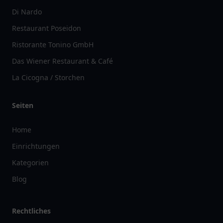
restaurantlist
Restaurant.de
ist ein unabhängiges
Verzeichnis
für gastronomische
Einrichtungen und bietet Ihnen eine umfangreiche Sammlung von
Restaurants
,
Cafés
,
Bars
und mehr. Unser Fokus liegt darauf, Ihnen
eine übersichtliche und aktuelle Plattform bereitzustellen, auf der Sie
schnell und einfach die passenden
Gastronomiebetriebe
finden
können. Wir bieten selbst keine
Dienstleistungen
,
Beratungen
oder
Produkte
an, sondern dienen ausschließlich als
Informationsquelle
.
Unsere Mission ist es, die Vielfalt der Gastronomie sichtbar zu machen
und Ihnen dabei zu helfen, neue Orte zu entdecken. Durch klare
Strukturen und eine benutzerfreundliche Oberfläche erleichtern wir
Ihnen die Navigation durch unser umfangreiches
Verzeichnis
.