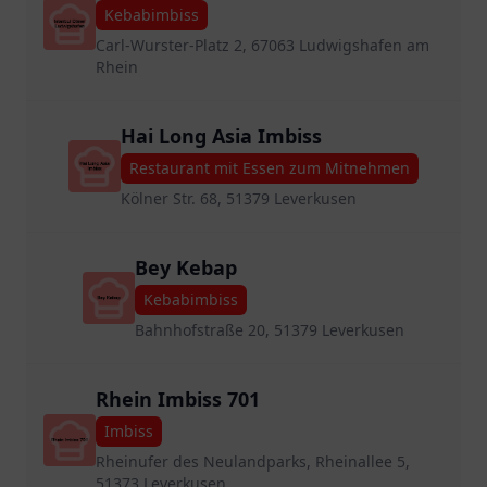
Kebabimbiss
Carl-Wurster-Platz 2, 67063 Ludwigshafen am
Rhein
Hai Long Asia Imbiss
Restaurant mit Essen zum Mitnehmen
Kölner Str. 68, 51379 Leverkusen
Bey Kebap
Kebabimbiss
Bahnhofstraße 20, 51379 Leverkusen
Rhein Imbiss 701
Imbiss
Rheinufer des Neulandparks, Rheinallee 5,
51373 Leverkusen