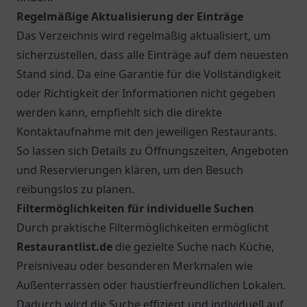
5.
Entdecken Sie das Rosana Restaurant & Café in
Stuttgart, wo eine einladende Atmosphäre auf
feine Speisen trifft. Lassen Sie sich inspirieren!
Restaurant-Verzeichnis Deutschland – Restaurants,
Cafés & Bars finden
Das Verzeichnis für Restaurants bietet eine neutrale
und umfassende Übersicht über gastronomische
Angebote in ganz Deutschland. Die Plattform stellt
aktuelle und präzise Informationen bereit, um die
Suche nach dem passenden Gastronomiebetrieb zu
erleichtern. Im Fokus steht die Vielfalt der
Restaurants, Cafés, Bars und anderer
gastronomischer Einrichtungen, die ein breites
Spektrum an Auswahlmöglichkeiten bietet.