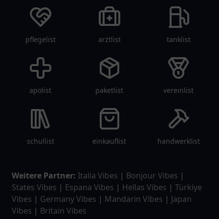
Das Verzeichnis wird regelmäßig aktualisiert, um
sicherzustellen, dass alle Einträge auf dem neuesten
Stand sind. Da eine Garantie für die Vollständigkeit
oder Richtigkeit der Informationen nicht gegeben
werden kann, empfiehlt sich die direkte
Kontaktaufnahme mit den jeweiligen Restaurants.
So lassen sich Details zu Öffnungszeiten, Angeboten
und Reservierungen klären, um den Besuch
reibungslos zu planen.
Filtermöglichkeiten für individuelle Suchen
Durch praktische Filtermöglichkeiten ermöglicht
Restaurantlist.de
die gezielte Suche nach Küche,
Preisniveau oder besonderen Merkmalen wie
Außenterrassen oder haustierfreundlichen Lokalen.
Dadurch wird die Suche effizient und individuell auf
die eigenen Vorstellungen zugeschnitten.