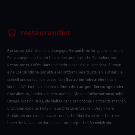
Kulinarische Vielfalt entdecken
Die Plattform unterstützt dabei, neue Lieblingsorte
zu entdecken und unvergessliche kulinarische
Erlebnisse zu sammeln. Ob ein neues Steakhaus,
exotische Aromen in einer Sushi-Bar oder ein
schneller Snack in einer Imbissbude –
Restaurantlist.de
ist der ideale Begleiter für die
kulinarische Erkundung Deutschlands.
Hinweis zur Nutzung der Webseite (klicke für mehr Infos)
restaurantlist
Unsere Partner