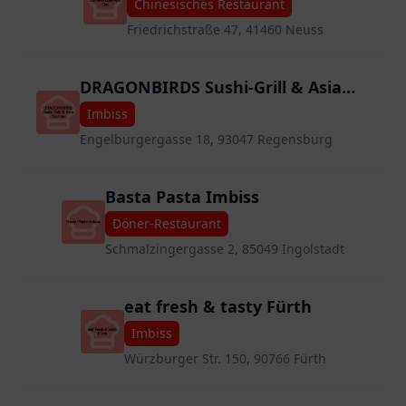
Chinesisches Restaurant
Friedrichstraße 47, 41460 Neuss
DRAGONBIRDS Sushi-Grill & Asia
Cuisine
Imbiss
Engelburgergasse 18, 93047 Regensburg
Basta Pasta Imbiss
Döner-Restaurant
Schmalzingergasse 2, 85049 Ingolstadt
eat fresh & tasty Fürth
Imbiss
Würzburger Str. 150, 90766 Fürth