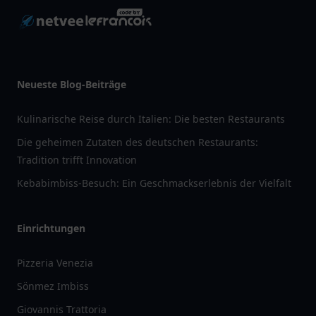
pflegelist
arztlist
tanklist
apolist
paketlist
vereinlist
schullist
einkauflist
handwerklist
Weitere Partner:
Italia Vibes
|
Bonjour Vibes
|
States Vibes
|
Espana Vibes
|
Hellas Vibes
|
Türkiye
Vibes
|
Germany Vibes
|
Mandarin Vibes
|
Japan
Vibes
|
Britain Vibes