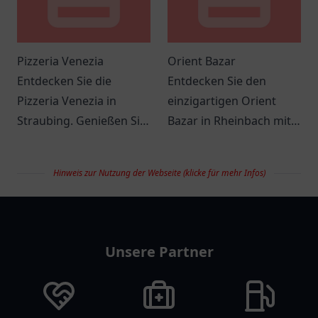
Pizzeria Venezia
Orient Bazar
Entdecken Sie die
Entdecken Sie den
Pizzeria Venezia in
einzigartigen Orient
Straubing. Genießen Sie
Bazar in Rheinbach mit
authentische italienische
seinem vielfältigen
Küche in einem
Sortiment und einer
Hinweis zur Nutzung der Webseite (klicke für mehr Infos)
einladenden Ambiente.
einladenden
Atmosphäre.
restaurantlist
Unsere Partner