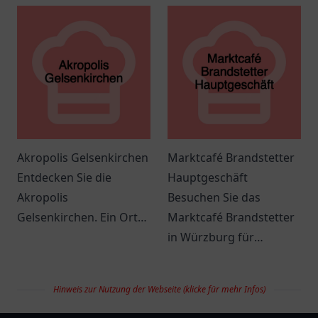
Küche und genießen Sie
Genuss für die ganze
authentische
Familie.
Spezialitäten.
Akropolis Gelsenkirchen
Marktcafé Brandstetter
Entdecken Sie die
Hauptgeschäft
Akropolis
Besuchen Sie das
Gelsenkirchen. Ein Ort
Marktcafé Brandstetter
mit vielfältigen Speisen
in Würzburg für
und einer einladenden
leckeres Frühstück und
Atmosphäre erwartet
köstliche Kaffee-
Hinweis zur Nutzung der Webseite (klicke für mehr Infos)
Ihre kulinarische
Spezialitäten.
Entdeckung.