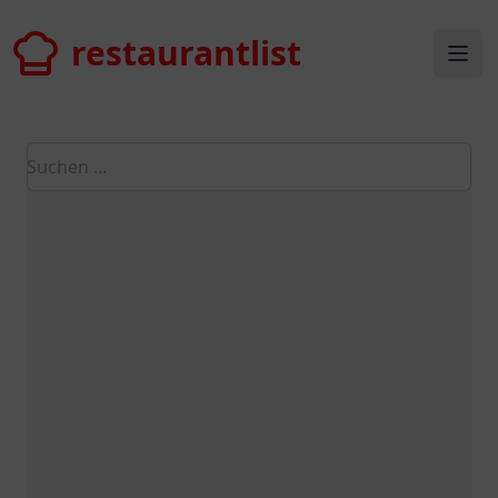
restaurantlist
restaurantlist
Ope