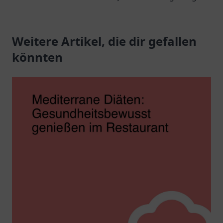
Küche und genießen Sie
köstlichen Curry-
authentische
Gerichten und
Spezialitäten.
Weitere Artikel, die dir gefallen
freundlichem Service in
gemütlicher
könnten
Atmosphäre.