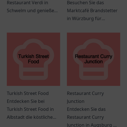
Restaurant Verdi in
Besuchen Sie das
Schwelm und genießen
Marktcafé Brandstetter
Sie kulinarische
in Würzburg für
Köstlichkeiten der
leckeres Frühstück und
italienischen Küche in
köstliche Kaffee-
einer einladenden
Spezialitäten.
Atmosphäre.
Turkish Street Food
Restaurant Curry
Entdecken Sie bei
Junction
Turkish Street Food in
Entdecken Sie das
Albstadt die köstliche
Restaurant Curry
Vielfalt der türkischen
Junction in Augsburg mit