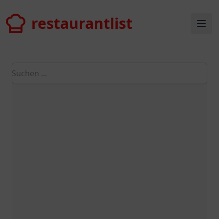
restaurantlist
restaurantlist
Ope