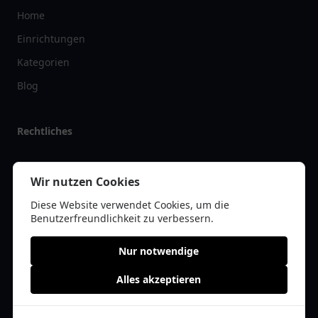
Home
Einrichtungen
Kategorien
Blog
Rechtliches
Impressum
Wir nutzen Cookies
Datenschutz
Diese Website verwendet Cookies, um die
Kontakt
Benutzerfreundlichkeit zu verbessern.
Nur notwendige
Alles akzeptieren
© 2026 restaurantlist.de | Alle Rechte vorbehalten | * =
Affiliate-Links /
Werbe-Links