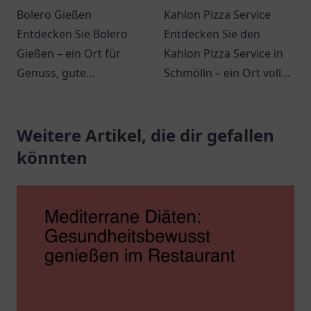
Bolero Gießen
Kahlon Pizza Service
Entdecken Sie Bolero
Entdecken Sie den
Gießen – ein Ort für
Kahlon Pizza Service in
Genuss, gute
Schmölln – ein Ort voller
Gesellschaft und
italienischer
spannende
Köstlichkeiten und
Veranstaltungen in einer
Weitere Artikel, die dir gefallen
gemütlichem Ambiente.
einladenden
könnten
Atmosphäre.