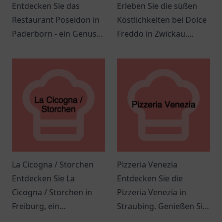
Entdecken Sie das
Erleben Sie die süßen
Restaurant Poseidon in
Köstlichkeiten bei Dolce
Paderborn - ein Genuss
Freddo in Zwickau.
für Meeresfrüchte und
Einladende Atmosphäre
mediterrane Küche in
und köstliche Leckereien
angenehmer
erwarten Sie!
Atmosphäre.
La Cicogna / Storchen
Pizzeria Venezia
Entdecken Sie La
Entdecken Sie die
Cicogna / Storchen in
Pizzeria Venezia in
Freiburg, ein
Straubing. Genießen Sie
einladendes Restaurant
authentische italienische