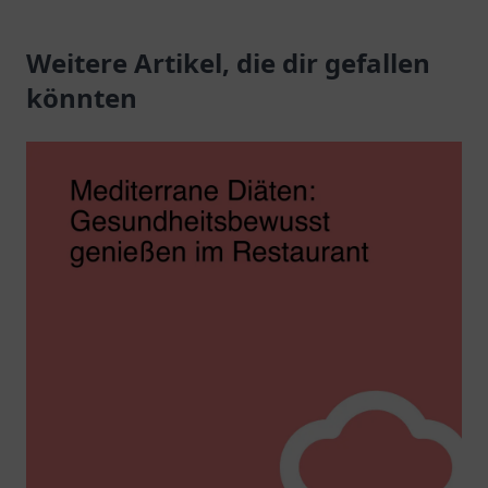
mit italienischer Küche
Küche in einem
und herzlichem Service.
Weitere Artikel, die dir gefallen
einladenden Ambiente.
könnten