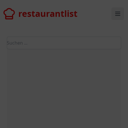
restaurantlist
restaurantlist
Ope