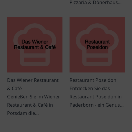
Gesellschaft und
Pizzaria & Dönerhaus
spannende
Zwickau. Genießen Sie
Veranstaltungen in einer
italienische und
einladenden
türkische Spezialitäten
Atmosphäre.
in einladender
Atmosphäre.
Das Wiener Restaurant
Restaurant Poseidon
& Café
Entdecken Sie das
Genießen Sie im Wiener
Restaurant Poseidon in
Restaurant & Café in
Paderborn - ein Genuss
Potsdam die
für Meeresfrüchte und
Kombination aus
mediterrane Küche in
traditioneller und
angenehmer