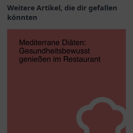
moderner Küche in
Weitere Artikel, die dir gefallen
Atmosphäre.
einem einladenden
könnten
Ambiente.