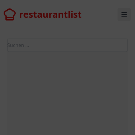
restaurantlist
restaurantlist
Ope