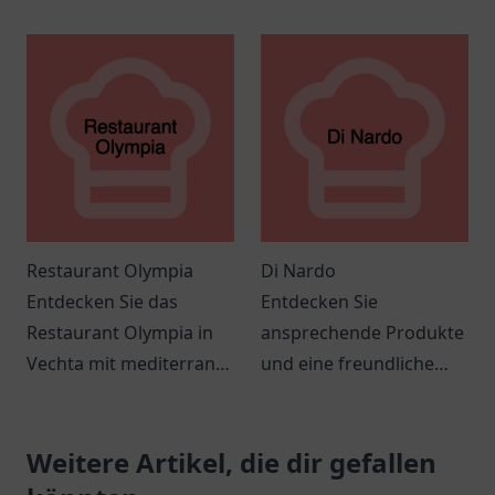
mit italienischer Küche
leckeres Frühstück und
und herzlichem Service.
köstliche Kaffee-
Spezialitäten.
Restaurant Olympia
Di Nardo
Entdecken Sie das
Entdecken Sie
Restaurant Olympia in
ansprechende Produkte
Vechta mit mediterraner
und eine freundliche
Küche, freundlichem
Atmosphäre bei Di
Service und einem
Nardo in Meppen. Ein
einladenden Ambiente
Weitere Artikel, die dir gefallen
lohnenswerter Besuch
für jeden Anlass.
für jeden Shopping-Fan!