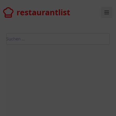
restaurantlist
restaurantlist
Ope