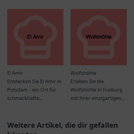
Köstlichkeiten der
einladender Ort mit
italienischen Küche in
köstlichen Speisen und
einer einladenden
angenehmer
Atmosphäre.
Atmosphäre.
El Amir
Wolfshöhle
Entdecken Sie El Amir in
Erleben Sie die
Potsdam – ein Ort für
Wolfshöhle in Freiburg
schmackhafte
mit ihrer einzigartigen
mediterrane und
Atmosphäre, köstlicher
orientalische Küche in
Küche und herzlichem
gemütlicher
Weitere Artikel, die dir gefallen
Service.
Atmosphäre.