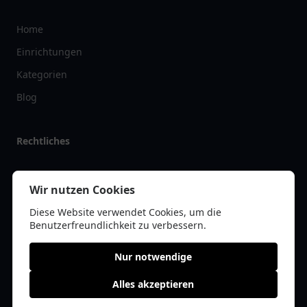
Home
Einrichtungen
Kategorien
Blog
Rechtliches
Impressum
Wir nutzen Cookies
Datenschutz
Diese Website verwendet Cookies, um die
Kontakt
Benutzerfreundlichkeit zu verbessern.
Nur notwendige
Alles akzeptieren
© 2026 restaurantlist.de | Alle Rechte vorbehalten | * =
Affiliate-Links /