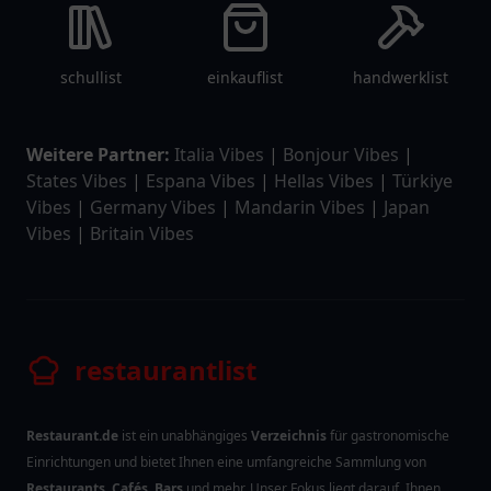
schullist
einkauflist
handwerklist
Weitere Partner:
Italia Vibes
|
Bonjour Vibes
|
States Vibes
|
Espana Vibes
|
Hellas Vibes
|
Türkiye
Vibes
|
Germany Vibes
|
Mandarin Vibes
|
Japan
Vibes
|
Britain Vibes
restaurantlist
Restaurant.de
ist ein unabhängiges
Verzeichnis
für gastronomische
Einrichtungen und bietet Ihnen eine umfangreiche Sammlung von
Restaurants
,
Cafés
,
Bars
und mehr. Unser Fokus liegt darauf, Ihnen