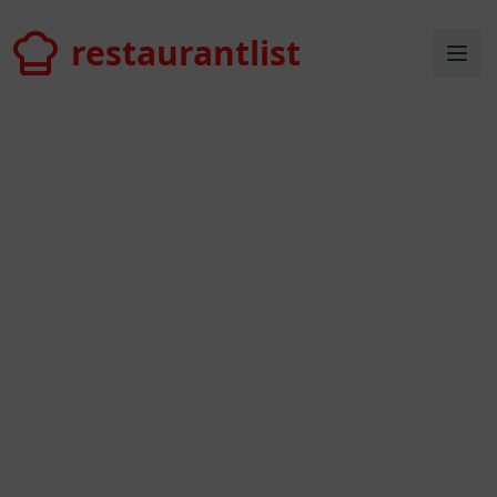
restaurantlist
restaurantlist
Ope