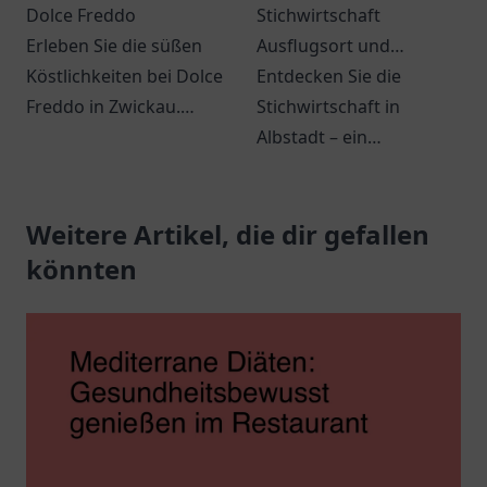
Dolce Freddo
Stichwirtschaft
Erleben Sie die süßen
Ausflugsort und
Köstlichkeiten bei Dolce
Speiselokal
Entdecken Sie die
Freddo in Zwickau.
Stichwirtschaft in
Einladende Atmosphäre
Albstadt – ein
und köstliche Leckereien
gemütlicher Ort für
erwarten Sie!
regionale Spezialitäten
Weitere Artikel, die dir gefallen
und unvergessliche
Ausflüge.
könnten