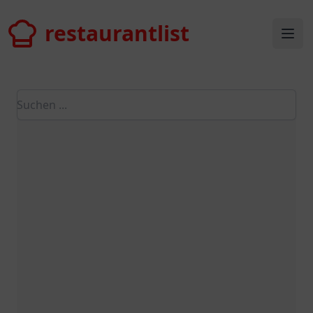
restaurantlist
restaurantlist
Ope