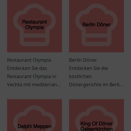
Restaurant Olympia
Berlin Döner
Entdecken Sie das
Entdecken Sie die
Restaurant Olympia in
köstlichen
Vechta mit mediterraner
Dönergerichte im Berlin
Küche, freundlichem
Döner in Springe – ein
Service und einem
Genuss für die ganze
einladenden Ambiente
Familie.
für jeden Anlass.