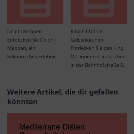
Delphi Meppen
King Of Döner
Entdecken Sie Delphi
Gelsenkirchen
Meppen, ein
Entdecken Sie den King
kulinarisches Erlebnis
Of Döner Gelsenkirchen
mit griechischen
in der Bahnhofstraße 83
Spezialitäten und
und genießen Sie
herzlicher
frische, schmackhafte
Gastfreundschaft.
Weitere Artikel, die dir gefallen
Döner und spannende
Angebote.
könnten