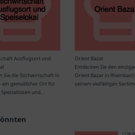
schaft Ausflugsort und
Orient Bazar
al
Entdecken Sie den einziga
 Sie die Stichwirtschaft in
Orient Bazar in Rheinbach
– ein gemütlicher Ort für
seinem vielfältigen Sorti
 Spezialitäten und
einer einladenden Atmosp
liche Ausflüge.
 könnten
11.06.2