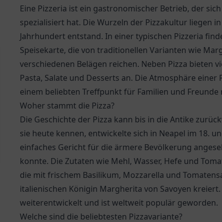
Eine Pizzeria ist ein gastronomischer Betrieb, der si
spezialisiert hat. Die Wurzeln der Pizzakultur liegen in
Jahrhundert entstand. In einer typischen Pizzeria fin
Speisekarte, die von traditionellen Varianten wie Mar
verschiedenen Belägen reichen. Neben Pizza bieten vie
Pasta, Salate und Desserts an. Die Atmosphäre einer Pi
einem beliebten Treffpunkt für Familien und Freunde
Woher stammt die Pizza?
Die Geschichte der Pizza kann bis in die Antike zurüc
sie heute kennen, entwickelte sich in Neapel im 18. u
einfaches Gericht für die ärmere Bevölkerung angeseh
konnte. Die Zutaten wie Mehl, Wasser, Hefe und Tomat
die mit frischem Basilikum, Mozzarella und Tomatensa
italienischen Königin Margherita von Savoyen kreiert. 
weiterentwickelt und ist weltweit populär geworden.
Welche sind die beliebtesten Pizzavariante?