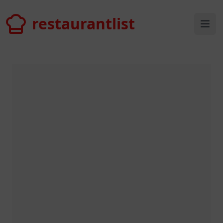
restaurantlist
restaurantlist
Ope