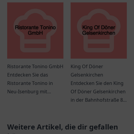
Köstlichkeiten und
Service und einem
gemütlichem Ambiente.
einladenden Ambiente
für jeden Anlass.
Ristorante Tonino GmbH
King Of Döner
Entdecken Sie das
Gelsenkirchen
Ristorante Tonino in
Entdecken Sie den King
Neu-Isenburg mit
Of Döner Gelsenkirchen
authentischer
in der Bahnhofstraße 83
italienischer Küche und
und genießen Sie
einer einladenden
frische, schmackhafte
Atmosphäre.
Weitere Artikel, die dir gefallen
Döner und spannende
Angebote.