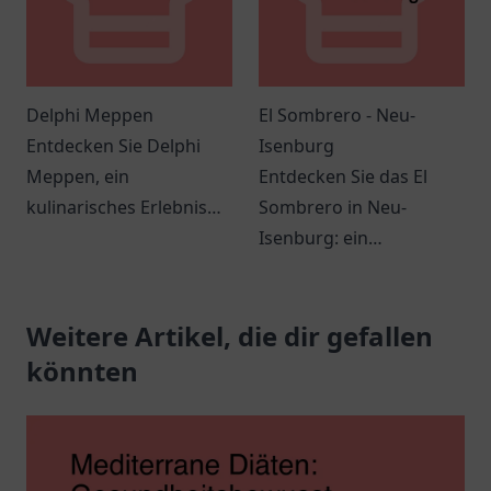
Delphi Meppen
El Sombrero - Neu-
Entdecken Sie Delphi
Isenburg
Meppen, ein
Entdecken Sie das El
kulinarisches Erlebnis
Sombrero in Neu-
mit griechischen
Isenburg: ein
Spezialitäten und
einladender Ort mit
herzlicher
köstlichen Speisen und
Gastfreundschaft.
Weitere Artikel, die dir gefallen
angenehmer
Atmosphäre.
könnten