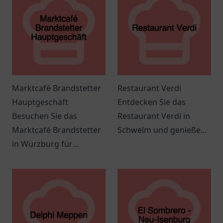
Marktcafé Brandstetter
Restaurant Verdi
Hauptgeschäft
Entdecken Sie das
Besuchen Sie das
Restaurant Verdi in
Marktcafé Brandstetter
Schwelm und genießen
in Würzburg für
Sie kulinarische
leckeres Frühstück und
Köstlichkeiten der
köstliche Kaffee-
italienischen Küche in
Spezialitäten.
einer einladenden
Atmosphäre.