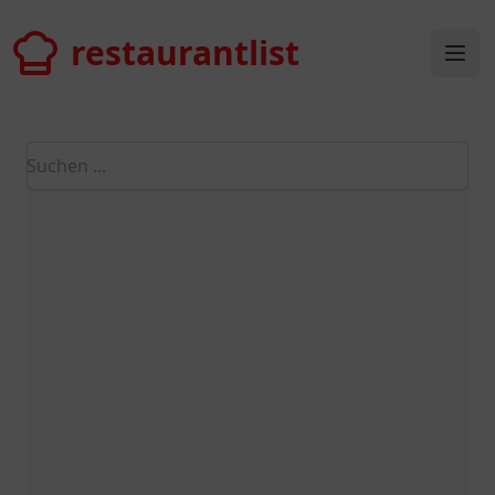
restaurantlist
restaurantlist
Ope