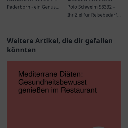
Paderborn - ein Genuss
Polo Schwelm 58332 –
für Meeresfrüchte und
Ihr Ziel für Reisebedarf
mediterrane Küche in
und Outdoor-
angenehmer
Ausrüstung in Schwelm.
Atmosphäre.
Weitere Artikel, die dir gefallen
Lassen Sie sich
inspirieren!
könnten