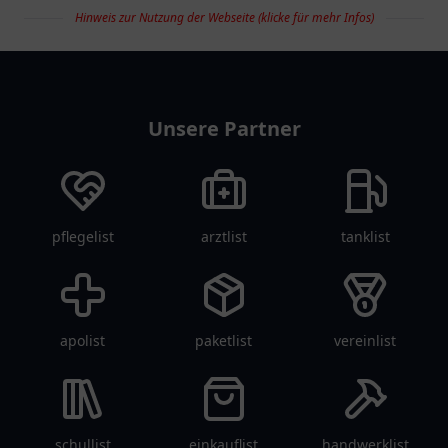
Hinweis zur Nutzung der Webseite (klicke für mehr Infos)
restaurantlist
Unsere Partner
pflegelist
arztlist
tanklist
apolist
paketlist
vereinlist
schullist
einkauflist
handwerklist