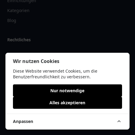
Einrichtungen
Kategorien
Blog
Rechtliches
Impressum
Wir nutzen Cookies
Datenschutz
Diese Website verwendet Cookies, um die
Kontakt
Benutzerfreundlichkeit zu verbessern.
Nur notwendige
Alles akzeptieren
© 2026 restaurantlist.de | Alle Rechte vorbehalten | * =
Affiliate-Links /
Werbe-Links
Anpassen
Cookie Einwilligung anpassen