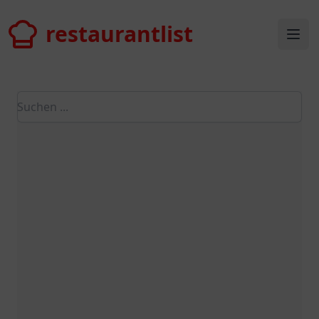
restaurantlist
restaurantlist
Ope