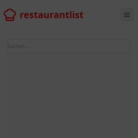
restaurantlist
restaurantlist
Ope