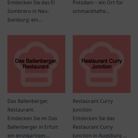
Entdecken Sie das El
Potsdam – ein Ort für
Sombrero in Neu-
schmackhafte
Isenburg: ein
mediterrane und
einladender Ort mit
orientalische Küche in
köstlichen Speisen und
gemütlicher
angenehmer
Atmosphäre.
Atmosphäre.
Das Ballenberger.
Restaurant Curry
Restaurant.
Junction
Entdecken Sie im Das
Entdecken Sie das
Ballenberger in Erfurt
Restaurant Curry
ein einzigartiges
Junction in Augsburg mit