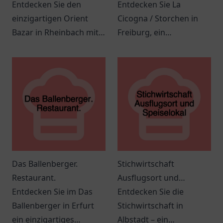
Entdecken Sie den
Entdecken Sie La
einzigartigen Orient
Cicogna / Storchen in
Bazar in Rheinbach mit
Freiburg, ein
seinem vielfältigen
einladendes Restaurant
Sortiment und einer
mit italienischer Küche
einladenden
und herzlichem Service.
Atmosphäre.
Das Ballenberger.
Stichwirtschaft
Restaurant.
Ausflugsort und
Entdecken Sie im Das
Speiselokal
Entdecken Sie die
Ballenberger in Erfurt
Stichwirtschaft in
ein einzigartiges
Albstadt – ein