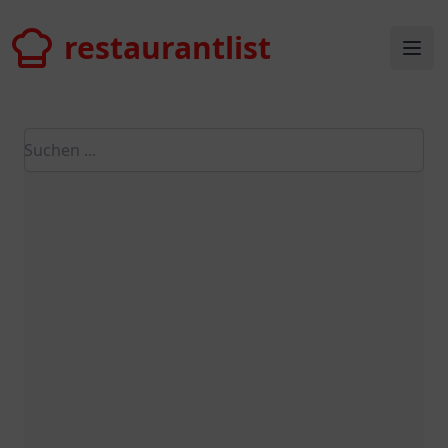
restaurantlist
restaurantlist
Ope