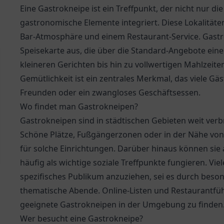
Eine Gastrokneipe ist ein Treffpunkt, der nicht nur di
gastronomische Elemente integriert. Diese Lokalitäte
Bar-Atmosphäre und einem Restaurant-Service. Gastrok
Speisekarte aus, die über die Standard-Angebote ein
kleineren Gerichten bis hin zu vollwertigen Mahlzeite
Gemütlichkeit ist ein zentrales Merkmal, das viele Gä
Freunden oder ein zwangloses Geschäftsessen.
Wo findet man Gastrokneipen?
Gastrokneipen sind in städtischen Gebieten weit verbre
Schöne Plätze, Fußgängerzonen oder in der Nähe von 
für solche Einrichtungen. Darüber hinaus können sie
häufig als wichtige soziale Treffpunkte fungieren. Vi
spezifisches Publikum anzuziehen, sei es durch beso
thematische Abende. Online-Listen und Restaurantfüh
geeignete Gastrokneipen in der Umgebung zu finden
Wer besucht eine Gastrokneipe?