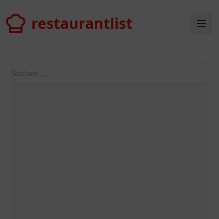
restaurantlist
restaurantlist
Ope