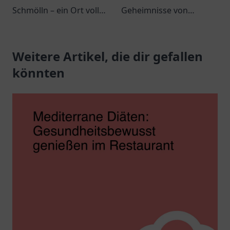
Schmölln – ein Ort voller
Geheimnisse von
italienischer
Sönmez Imbiss in
Köstlichkeiten und
Heidenheim an der
gemütlichem Ambiente.
Weitere Artikel, die dir gefallen
Brenz und genießen Sie
eine herzliche
könnten
Atmosphäre mit
köstlichen Snacks.