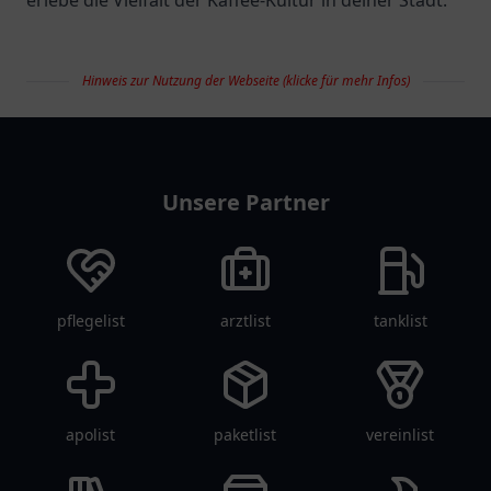
erlebe die Vielfalt der Kaffee-Kultur in deiner Stadt.
Hinweis zur Nutzung der Webseite (klicke für mehr Infos)
restaurantlist
Unsere Partner
pflegelist
arztlist
tanklist
apolist
paketlist
vereinlist