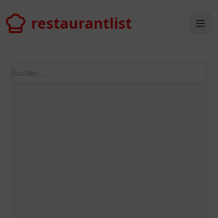
restaurantlist
restaurantlist
Ope