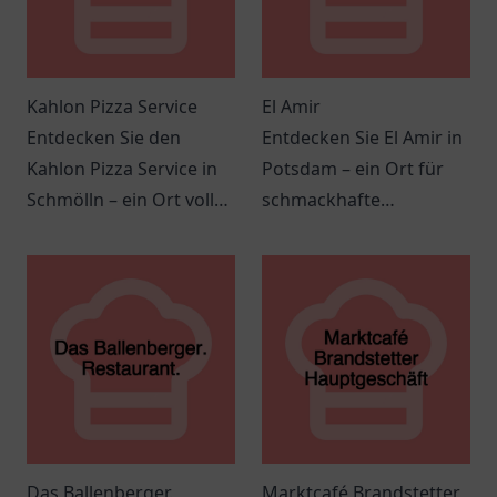
Kahlon Pizza Service
El Amir
Entdecken Sie den
Entdecken Sie El Amir in
Kahlon Pizza Service in
Potsdam – ein Ort für
Schmölln – ein Ort voller
schmackhafte
italienischer
mediterrane und
Köstlichkeiten und
orientalische Küche in
gemütlichem Ambiente.
gemütlicher
Atmosphäre.
Das Ballenberger.
Marktcafé Brandstetter