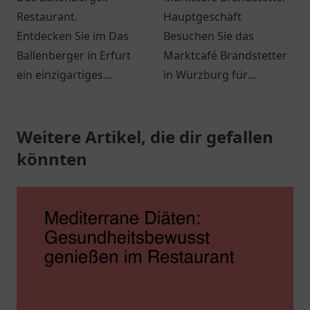
Restaurant.
Hauptgeschäft
Entdecken Sie im Das
Besuchen Sie das
Ballenberger in Erfurt
Marktcafé Brandstetter
ein einzigartiges
in Würzburg für
gastronomisches
leckeres Frühstück und
Erlebnis mit kreativer
köstliche Kaffee-
Küche und einladender
Weitere Artikel, die dir gefallen
Spezialitäten.
Atmosphäre.
könnten