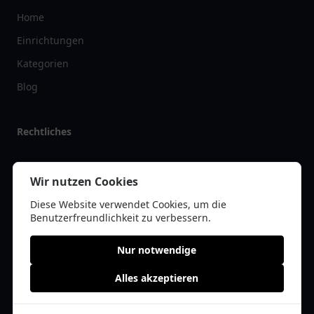
Home
Einrichtungen
Kategorien
Blog
Rechtliches
Impressum
Wir nutzen Cookies
Datenschutz
Diese Website verwendet Cookies, um die
Kontakt
Benutzerfreundlichkeit zu verbessern.
Nur notwendige
Alles akzeptieren
© 2026 restaurantlist.de | Alle Rechte vorbehalten | * =
Affiliate-Links /
Werbe-Links