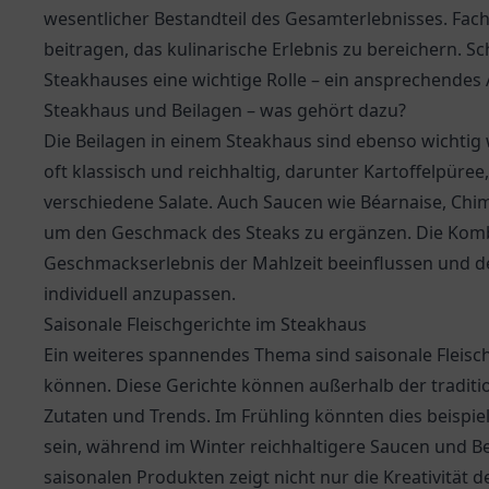
wesentlicher Bestandteil des Gesamterlebnisses. Fac
beitragen, das kulinarische Erlebnis zu bereichern. Sc
Steakhauses eine wichtige Rolle – ein ansprechende
Steakhaus und Beilagen – was gehört dazu?
Die Beilagen in einem Steakhaus sind ebenso wichtig 
oft klassisch und reichhaltig, darunter Kartoffelpüre
verschiedene Salate. Auch Saucen wie Béarnaise, Ch
um den Geschmack des Steaks zu ergänzen. Die Komb
Geschmackserlebnis der Mahlzeit beeinflussen und de
individuell anzupassen.
Saisonale Fleischgerichte im Steakhaus
Ein weiteres spannendes Thema sind saisonale Fleisc
können. Diese Gerichte können außerhalb der traditi
Zutaten und Trends. Im Frühling könnten dies beispi
sein, während im Winter reichhaltigere Saucen und B
saisonalen Produkten zeigt nicht nur die Kreativität 