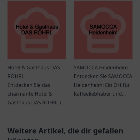
orientalische Küche in
Genuss für die ganze
gemütlicher
Familie.
Atmosphäre.
Hotel & Gasthaus DAS
SAMOCCA Heidenheim
RÖHRL
Entdecken Sie SAMOCCA
Entdecken Sie das
Heidenheim: Ein Ort für
charmante Hotel &
Kaffeeliebhaber und
Gasthaus DAS RÖHRL in
Genussfreunde!
Straubing, das eine
Besuchen Sie uns für
perfekte Mischung aus
eine Auszeit und
Komfort und
Weitere Artikel, die dir gefallen
entspannte
Gastfreundschaft bietet.
Atmosphäre.