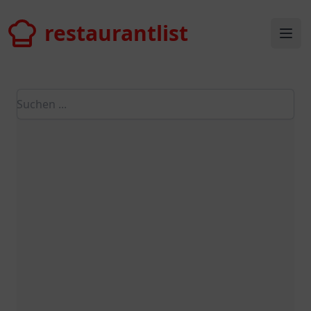
restaurantlist
restaurantlist
Ope