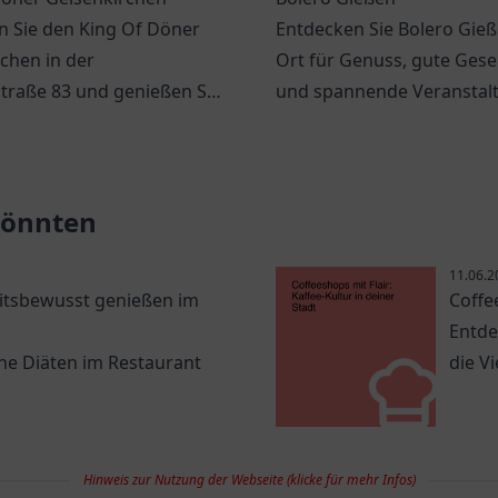
n Sie den King Of Döner
Entdecken Sie Bolero Gieß
chen in der
Ort für Genuss, gute Gese
traße 83 und genießen Sie
und spannende Veranstal
 schmackhafte Döner und
einer einladenden Atmosp
e Angebote.
 könnten
11.06.2
itsbewusst genießen im
Coffe
Entde
ane Diäten im Restaurant
die Vi
Hinweis zur Nutzung der Webseite (klicke für mehr Infos)