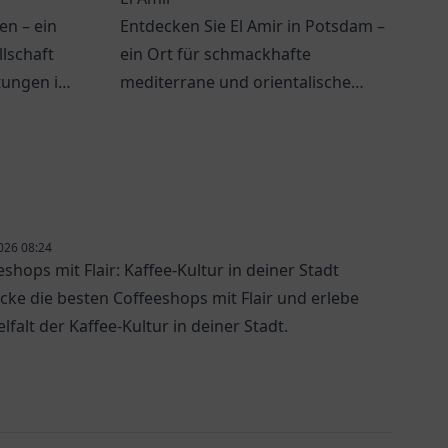
en – ein
Entdecken Sie El Amir in Potsdam –
llschaft
ein Ort für schmackhafte
tungen in
mediterrane und orientalische
häre.
Küche in gemütlicher Atmosphäre.
026 08:24
eshops mit Flair: Kaffee-Kultur in deiner Stadt
cke die besten Coffeeshops mit Flair und erlebe
elfalt der Kaffee-Kultur in deiner Stadt.