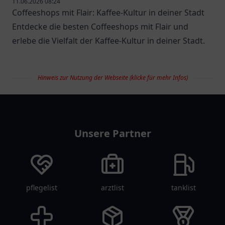
11.06.2026 08:24
Coffeeshops mit Flair: Kaffee-Kultur in deiner Stadt
Entdecke die besten Coffeeshops mit Flair und
erlebe die Vielfalt der Kaffee-Kultur in deiner Stadt.
Hinweis zur Nutzung der Webseite (klicke für mehr Infos)
restaurantlist
Unsere Partner
pflegelist
arztlist
tanklist