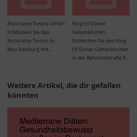
Ristorante Tonino GmbH
King Of Döner
Entdecken Sie das
Gelsenkirchen
Ristorante Tonino in
Entdecken Sie den King
Neu-Isenburg mit
Of Döner Gelsenkirchen
authentischer
in der Bahnhofstraße 83
italienischer Küche und
und genießen Sie
einer einladenden
frische, schmackhafte
Atmosphäre.
Weitere Artikel, die dir gefallen
Döner und spannende
Angebote.
könnten