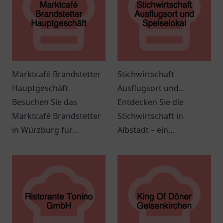
Marktcafé Brandstetter
Stichwirtschaft
Hauptgeschäft
Ausflugsort und
Besuchen Sie das
Speiselokal
Entdecken Sie die
Marktcafé Brandstetter
Stichwirtschaft in
in Würzburg für
Albstadt – ein
leckeres Frühstück und
gemütlicher Ort für
köstliche Kaffee-
regionale Spezialitäten
Spezialitäten.
und unvergessliche
Ausflüge.