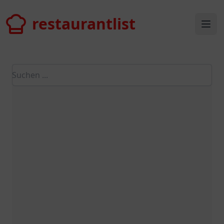
restaurantlist
restaurantlist
Ope