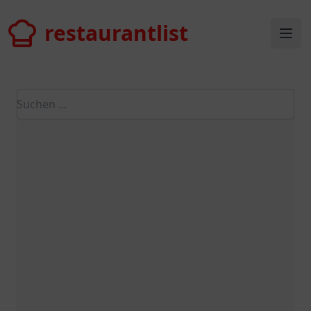
restaurantlist
restaurantlist
Ope