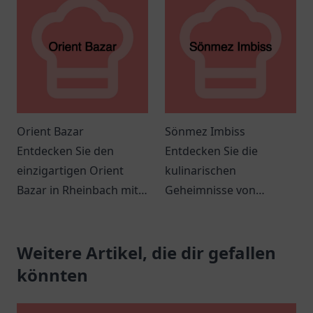
freundlichem Service in
für jeden Shopping-Fan!
gemütlicher
Atmosphäre.
Orient Bazar
Sönmez Imbiss
Entdecken Sie den
Entdecken Sie die
einzigartigen Orient
kulinarischen
Bazar in Rheinbach mit
Geheimnisse von
seinem vielfältigen
Sönmez Imbiss in
Sortiment und einer
Heidenheim an der
einladenden
Weitere Artikel, die dir gefallen
Brenz und genießen Sie
Atmosphäre.
eine herzliche
könnten
Atmosphäre mit
köstlichen Snacks.