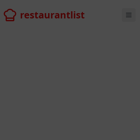
restaurantlist
restaurantlist
Ope