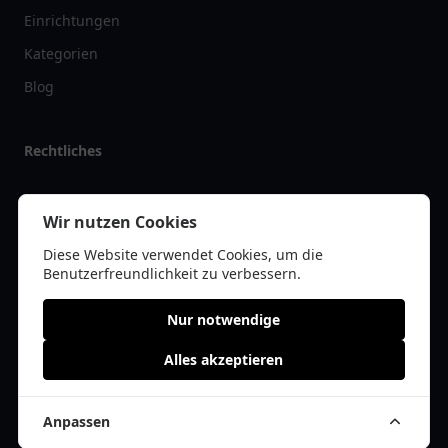
Einrichtungen
Kategorien
Blog
Rechtliches
Impressum
Wir nutzen Cookies
Datenschutz
Diese Website verwendet Cookies, um die
Kontakt
Benutzerfreundlichkeit zu verbessern.
Nur notwendige
Alles akzeptieren
© 2026 restaurantlist.de | Alle Rechte vorbehalten | * =
Affiliate-Links /
Werbe-Links
Anpassen
Cookie Einwilligung anpassen