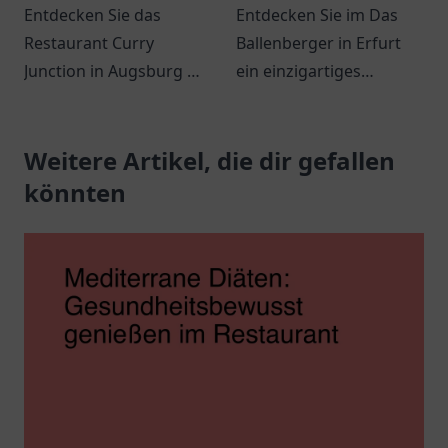
Entdecken Sie das
Entdecken Sie im Das
Restaurant Curry
Ballenberger in Erfurt
Junction in Augsburg mit
ein einzigartiges
köstlichen Curry-
gastronomisches
Gerichten und
Erlebnis mit kreativer
freundlichem Service in
Weitere Artikel, die dir gefallen
Küche und einladender
gemütlicher
Atmosphäre.
könnten
Atmosphäre.