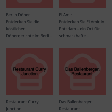
Berlin Döner
El Amir
Entdecken Sie die
Entdecken Sie El Amir in
köstlichen
Potsdam – ein Ort für
Dönergerichte im Berlin
schmackhafte
Döner in Springe – ein
mediterrane und
Genuss für die ganze
orientalische Küche in
Familie.
gemütlicher
Atmosphäre.
Restaurant Curry
Das Ballenberger.
Junction
Restaurant.