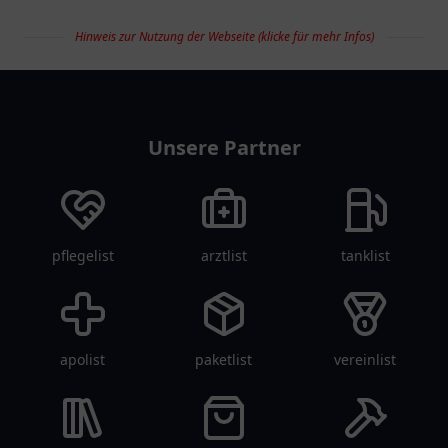
Hinweis zur Nutzung der Webseite (klicke für mehr Infos)
restaurantlist
Unsere Partner
pflegelist
arztlist
tanklist
apolist
paketlist
vereinlist