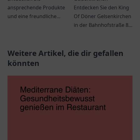
ansprechende Produkte
Entdecken Sie den King
und eine freundliche
Of Döner Gelsenkirchen
Atmosphäre bei Di
in der Bahnhofstraße 83
Nardo in Meppen. Ein
und genießen Sie
lohnenswerter Besuch
frische, schmackhafte
für jeden Shopping-Fan!
Weitere Artikel, die dir gefallen
Döner und spannende
Angebote.
könnten