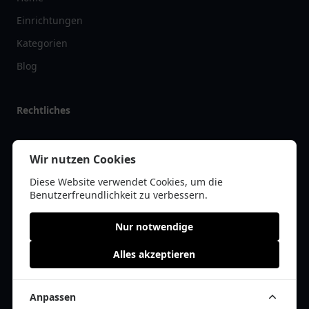
Einrichtungen
Kategorien
Blog
Rechtliches
Impressum
Wir nutzen Cookies
Datenschutz
Diese Website verwendet Cookies, um die
Kontakt
Benutzerfreundlichkeit zu verbessern.
Nur notwendige
Alles akzeptieren
© 2026 restaurantlist.de | Alle Rechte vorbehalten | * =
Affiliate-Links /
Werbe-Links
Anpassen
Cookie Einwilligung anpassen