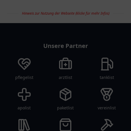
Hinweis zur Nutzung der Webseite (klicke für mehr Infos)
restaurantlist
Unsere Partner
pflegelist
arztlist
tanklist
apolist
paketlist
vereinlist