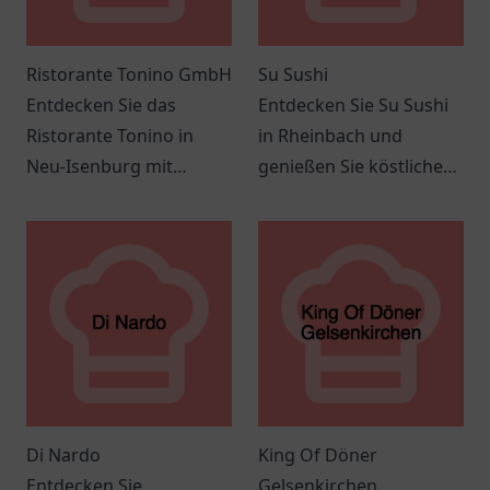
Ristorante Tonino GmbH
Su Sushi
Entdecken Sie das
Entdecken Sie Su Sushi
Ristorante Tonino in
in Rheinbach und
Neu-Isenburg mit
genießen Sie köstliche
authentischer
Sushi-Kreationen in
italienischer Küche und
einem angenehmen
einer einladenden
Ambiente.
Atmosphäre.
Di Nardo
King Of Döner
Entdecken Sie
Gelsenkirchen