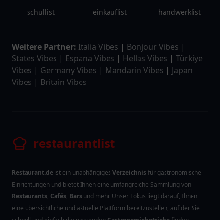
schullist
einkauflist
handwerklist
Weitere Partner:
Italia Vibes
|
Bonjour Vibes
|
States Vibes
|
Espana Vibes
|
Hellas Vibes
|
Türkiye
Vibes
|
Germany Vibes
|
Mandarin Vibes
|
Japan
Vibes
|
Britain Vibes
restaurantlist
Restaurant.de
ist ein unabhängiges
Verzeichnis
für gastronomische
Einrichtungen und bietet Ihnen eine umfangreiche Sammlung von
Restaurants
,
Cafés
,
Bars
und mehr. Unser Fokus liegt darauf, Ihnen
eine übersichtliche und aktuelle Plattform bereitzustellen, auf der Sie
schnell und einfach die passenden
Gastronomiebetriebe
finden