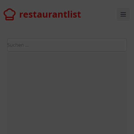
restaurantlist
restaurantlist
Ope