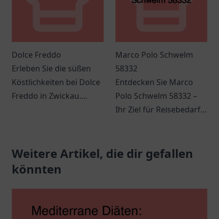
Dolce Freddo
Marco Polo Schwelm
Erleben Sie die süßen
58332
Köstlichkeiten bei Dolce
Entdecken Sie Marco
Freddo in Zwickau.
Polo Schwelm 58332 –
Einladende Atmosphäre
Ihr Ziel für Reisebedarf
und köstliche Leckereien
und Outdoor-
erwarten Sie!
Ausrüstung in Schwelm.
Weitere Artikel, die dir gefallen
Lassen Sie sich
inspirieren!
könnten