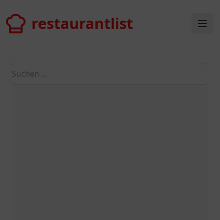
restaurantlist
restaurantlist
Ope