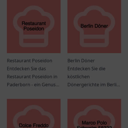
Restaurant Poseidon
Berlin Döner
Entdecken Sie das
Entdecken Sie die
Restaurant Poseidon in
köstlichen
Paderborn - ein Genuss
Dönergerichte im Berlin
für Meeresfrüchte und
Döner in Springe – ein
mediterrane Küche in
Genuss für die ganze
angenehmer
Familie.
Atmosphäre.