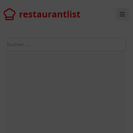
restaurantlist
restaurantlist
Ope