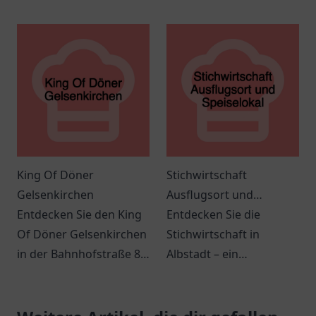
Heidenheim an der
sich von köstlichen
Brenz und genießen Sie
Gerichten in einladender
eine herzliche
Atmosphäre verwöhnen.
Atmosphäre mit
köstlichen Snacks.
King Of Döner
Stichwirtschaft
Gelsenkirchen
Ausflugsort und
Entdecken Sie den King
Speiselokal
Entdecken Sie die
Of Döner Gelsenkirchen
Stichwirtschaft in
in der Bahnhofstraße 83
Albstadt – ein
und genießen Sie
gemütlicher Ort für
frische, schmackhafte
regionale Spezialitäten
Döner und spannende
und unvergessliche