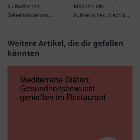
kulinarischen
Meppen, ein
Geheimnisse von
kulinarisches Erlebnis
Sönmez Imbiss in
mit griechischen
Heidenheim an der
Spezialitäten und
Brenz und genießen Sie
Weitere Artikel, die dir gefallen
herzlicher
eine herzliche
Gastfreundschaft.
könnten
Atmosphäre mit
köstlichen Snacks.