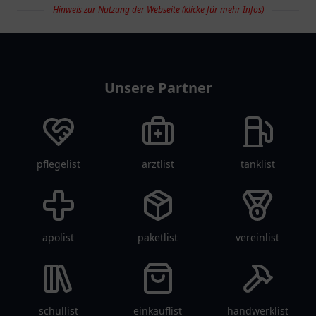
Hinweis zur Nutzung der Webseite (klicke für mehr Infos)
restaurantlist
Unsere Partner
pflegelist
arztlist
tanklist
apolist
paketlist
vereinlist
schullist
einkauflist
handwerklist