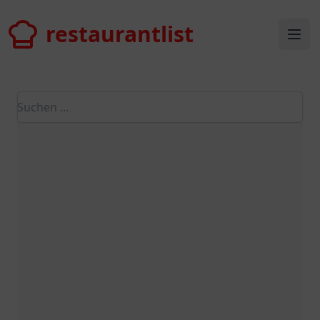
restaurantlist
restaurantlist
Ope