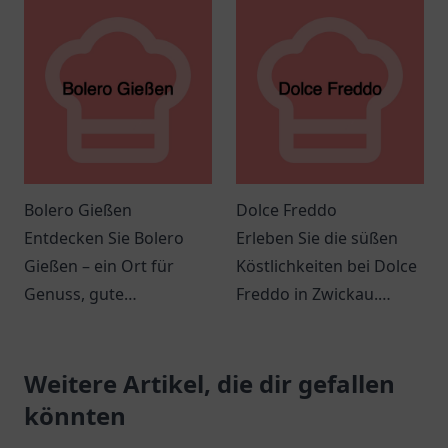
Veranstaltungen,
Genuss für die ganze
Gastronomie und
Familie.
entspannende
Momente.
Bolero Gießen
Dolce Freddo
Entdecken Sie Bolero
Erleben Sie die süßen
Gießen – ein Ort für
Köstlichkeiten bei Dolce
Genuss, gute
Freddo in Zwickau.
Gesellschaft und
Einladende Atmosphäre
spannende
und köstliche Leckereien
Veranstaltungen in einer
Weitere Artikel, die dir gefallen
erwarten Sie!
einladenden
könnten
Atmosphäre.