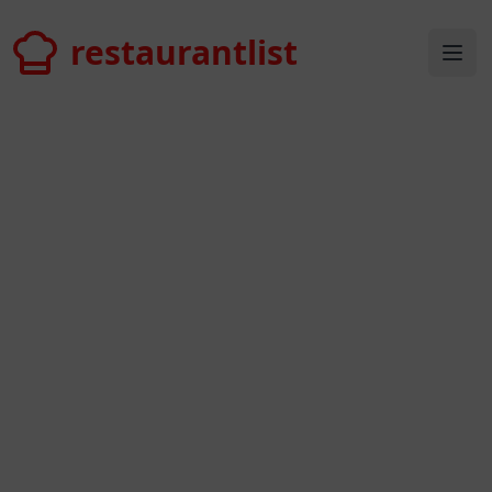
restaurantlist
restaurantlist
Ope