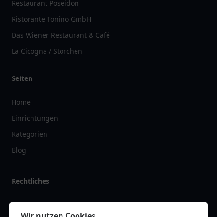
Restaurant Poseidon
Ristorante Tonino GmbH
Das Wiener Restaurant & Café
La Cicogna / Storchen
Seiten
Home
Einrichtungen
Kategorien
Blog
Rechtliches
Impressum
Wir nutzen Cookies