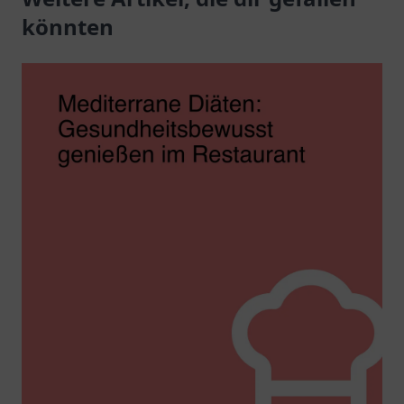
Atmosphäre.
könnten