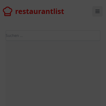
restaurantlist
restaurantlist
Ope