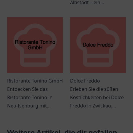
einladende Unterkunft
Albstadt – ein
in zentraler Lage mit
gemütlicher Ort für
modernem Komfort und
regionale Spezialitäten
persönlichem Service.
und unvergessliche
Ausflüge.
Ristorante Tonino GmbH
Dolce Freddo
Entdecken Sie das
Erleben Sie die süßen
Ristorante Tonino in
Köstlichkeiten bei Dolce
Neu-Isenburg mit
Freddo in Zwickau.
authentischer
Einladende Atmosphäre
italienischer Küche und
und köstliche Leckereien
einer einladenden
Weitere Artikel, die dir gefallen
erwarten Sie!