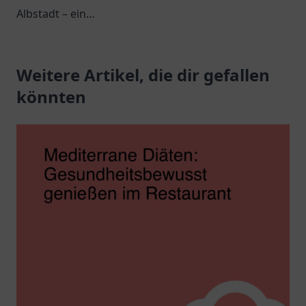
Albstadt – ein
mediterrane und
gemütlicher Ort für
orientalische Küche in
regionale Spezialitäten
gemütlicher
und unvergessliche
Weitere Artikel, die dir gefallen
Atmosphäre.
Ausflüge.
könnten