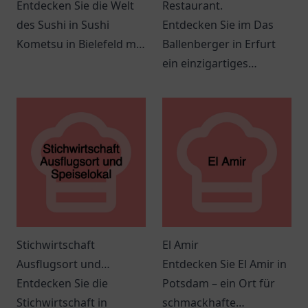
Entdecken Sie die Welt
Restaurant.
des Sushi in Sushi
Entdecken Sie im Das
Kometsu in Bielefeld mit
Ballenberger in Erfurt
frischen Zutaten und
ein einzigartiges
einer einladenden
gastronomisches
Atmosphäre. Ideal für
Erlebnis mit kreativer
jeden Anlass!
Küche und einladender
Atmosphäre.
Stichwirtschaft
El Amir
Ausflugsort und
Entdecken Sie El Amir in
Speiselokal
Entdecken Sie die
Potsdam – ein Ort für
Stichwirtschaft in
schmackhafte