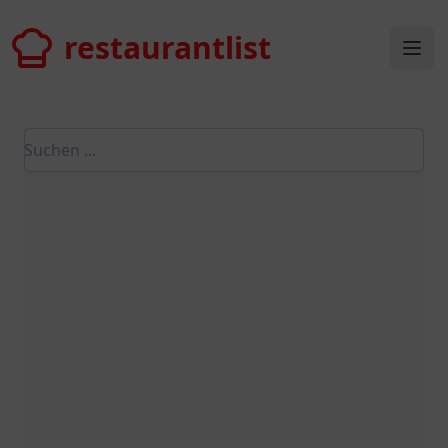
restaurantlist
restaurantlist
Ope