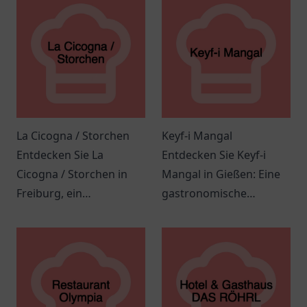
La Cicogna / Storchen
Keyf-i Mangal
Entdecken Sie La
Entdecken Sie Keyf-i
Cicogna / Storchen in
Mangal in Gießen: Eine
Freiburg, ein
gastronomische
einladendes Restaurant
Erfahrung mit
mit italienischer Küche
orientalischen
und herzlichem Service.
Köstlichkeiten und einer
einladenden
Atmosphäre!