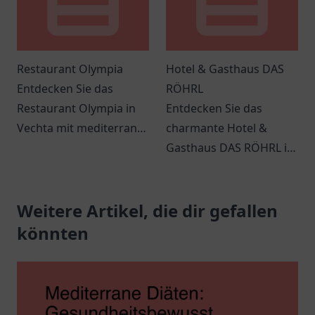
Restaurant Olympia
Hotel & Gasthaus DAS
Entdecken Sie das
RÖHRL
Restaurant Olympia in
Entdecken Sie das
Vechta mit mediterraner
charmante Hotel &
Küche, freundlichem
Gasthaus DAS RÖHRL in
Service und einem
Straubing, das eine
einladenden Ambiente
perfekte Mischung aus
für jeden Anlass.
Weitere Artikel, die dir gefallen
Komfort und
Gastfreundschaft bietet.
könnten