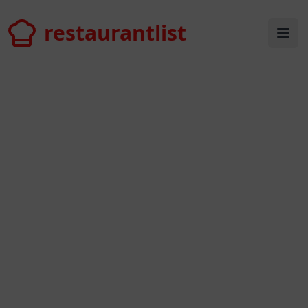
restaurantlist
restaurantlist
Ope