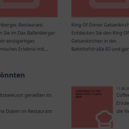
nberger. Restaurant.
King Of Döner Gelsenkirc
 Sie im Das Ballenberger
Entdecken Sie den King O
ein einzigartiges
Gelsenkirchen in der
misches Erlebnis mit
Bahnhofstraße 83 und gen
 Küche und einladender
frische, schmackhafte Dö
re.
spannende Angebote.
 könnten
11.06.2
itsbewusst genießen im
Coffe
Entde
ane Diäten im Restaurant
die Vi