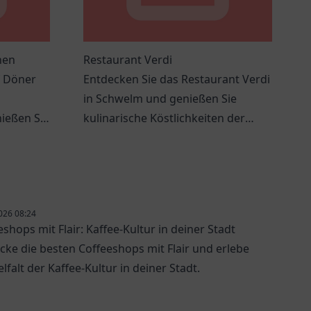
hen
Restaurant Verdi
f Döner
Entdecken Sie das Restaurant Verdi
in Schwelm und genießen Sie
ießen Sie
kulinarische Köstlichkeiten der
ner und
italienischen Küche in einer
einladenden Atmosphäre.
026 08:24
eshops mit Flair: Kaffee-Kultur in deiner Stadt
cke die besten Coffeeshops mit Flair und erlebe
elfalt der Kaffee-Kultur in deiner Stadt.