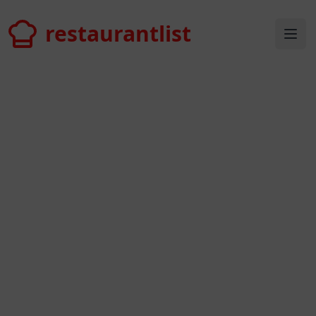
restaurantlist
restaurantlist
Ope