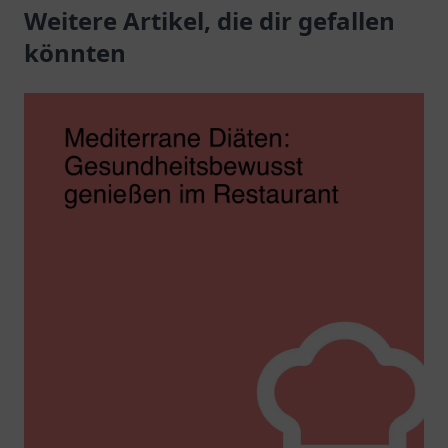
angenehmer
Weitere Artikel, die dir gefallen
authentische
Atmosphäre.
Spezialitäten.
könnten