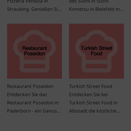
Pizzeria Venezia in
des Sushi in Sushi
Straubing. Genießen Sie
Kometsu in Bielefeld mit
authentische italienische
frischen Zutaten und
Küche in einem
einer einladenden
einladenden Ambiente.
Atmosphäre. Ideal für
jeden Anlass!
Restaurant Poseidon
Turkish Street Food
Entdecken Sie das
Entdecken Sie bei
Restaurant Poseidon in
Turkish Street Food in
Paderborn - ein Genuss
Albstadt die köstliche
für Meeresfrüchte und
Vielfalt der türkischen
mediterrane Küche in
Küche und genießen Sie