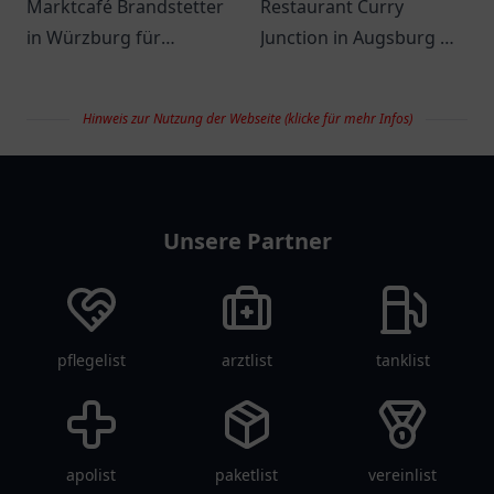
Marktcafé Brandstetter
Restaurant Curry
in Würzburg für
Junction in Augsburg mit
leckeres Frühstück und
köstlichen Curry-
köstliche Kaffee-
Gerichten und
Hinweis zur Nutzung der Webseite (klicke für mehr Infos)
Spezialitäten.
freundlichem Service in
gemütlicher
restaurantlist
Atmosphäre.
Unsere Partner
pflegelist
arztlist
tanklist
apolist
paketlist
vereinlist