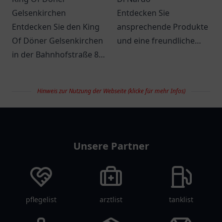
Gelsenkirchen
Entdecken Sie
Entdecken Sie den King
ansprechende Produkte
Of Döner Gelsenkirchen
und eine freundliche
in der Bahnhofstraße 83
Atmosphäre bei Di
und genießen Sie
Nardo in Meppen. Ein
frische, schmackhafte
lohnenswerter Besuch
Hinweis zur Nutzung der Webseite (klicke für mehr Infos)
Döner und spannende
für jeden Shopping-Fan!
Angebote.
restaurantlist
Unsere Partner
pflegelist
arztlist
tanklist