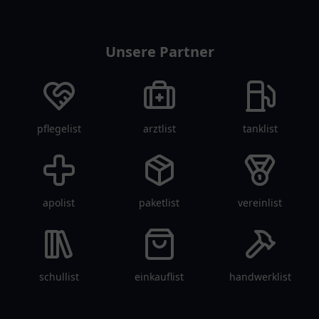
einer einladenden
Atmosphäre.
restaurantlist
Atmosphäre.
Unsere Partner
pflegelist
arztlist
tanklist
apolist
paketlist
vereinlist
schullist
einkauflist
handwerklist