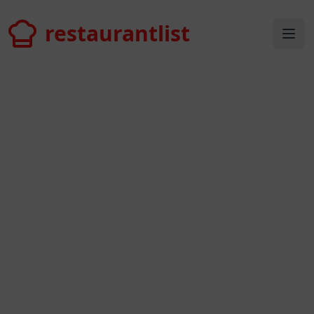
restaurantlist
restaurantlist
Ope