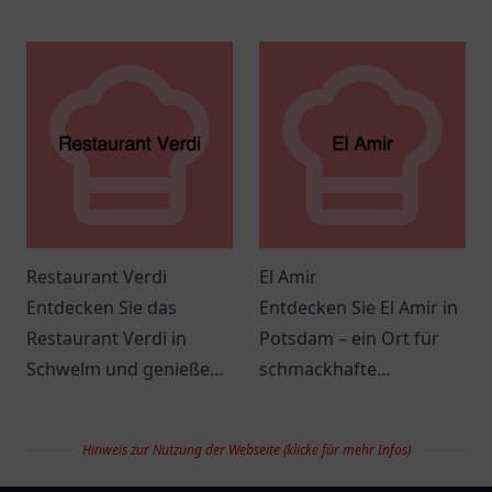
Döner in Springe – ein
für Meeresfrüchte und
Genuss für die ganze
mediterrane Küche in
Familie.
angenehmer
Atmosphäre.
Restaurant Verdi
El Amir
Entdecken Sie das
Entdecken Sie El Amir in
Restaurant Verdi in
Potsdam – ein Ort für
Schwelm und genießen
schmackhafte
Sie kulinarische
mediterrane und
Köstlichkeiten der
orientalische Küche in
Hinweis zur Nutzung der Webseite (klicke für mehr Infos)
italienischen Küche in
gemütlicher