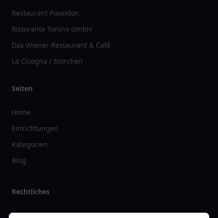
Restaurant Poseidon
Ristorante Tonino GmbH
Das Wiener Restaurant & Café
La Cicogna / Storchen
Seiten
Home
Einrichtungen
Kategorien
Blog
Rechtliches
Impressum