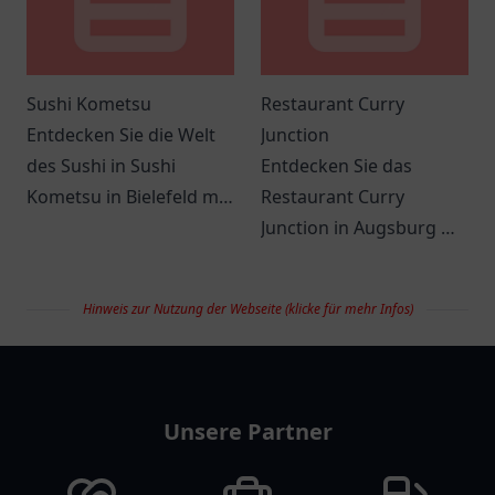
Sushi Kometsu
Restaurant Curry
Entdecken Sie die Welt
Junction
des Sushi in Sushi
Entdecken Sie das
Kometsu in Bielefeld mit
Restaurant Curry
frischen Zutaten und
Junction in Augsburg mit
einer einladenden
köstlichen Curry-
Atmosphäre. Ideal für
Gerichten und
Hinweis zur Nutzung der Webseite (klicke für mehr Infos)
jeden Anlass!
freundlichem Service in
gemütlicher
restaurantlist
Atmosphäre.
Unsere Partner