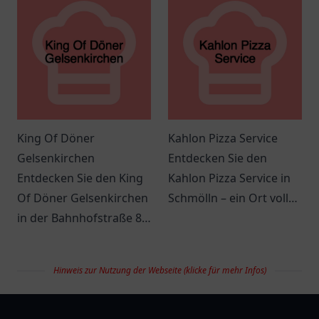
angenehmer
Atmosphäre. Ideal für
Atmosphäre.
jeden Anlass!
King Of Döner
Kahlon Pizza Service
Gelsenkirchen
Entdecken Sie den
Entdecken Sie den King
Kahlon Pizza Service in
Of Döner Gelsenkirchen
Schmölln – ein Ort voller
in der Bahnhofstraße 83
italienischer
und genießen Sie
Köstlichkeiten und
frische, schmackhafte
gemütlichem Ambiente.
Hinweis zur Nutzung der Webseite (klicke für mehr Infos)
Döner und spannende
Angebote.
restaurantlist